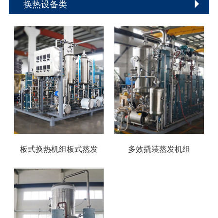
换热设备类
板式换热机组板式蒸发
多效撬装蒸发机组
器